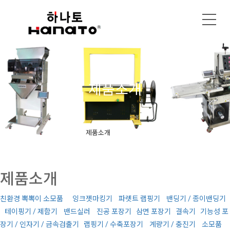
제품소개
제품소개
동영상
제품소개
친환경 뽁뽁이 소모품
잉크젯마킹기
파렛트 랩핑기
밴딩기 / 종이밴딩기
테이핑기 / 제함기
밴드실러
진공 포장기
삼면 포장기
결속기
기능성 포
장기 / 인자기 / 금속검출기
랩핑기 / 수축포장기
계량기 / 충진기
소모품