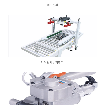
밴드실러
테이핑기 / 제함기